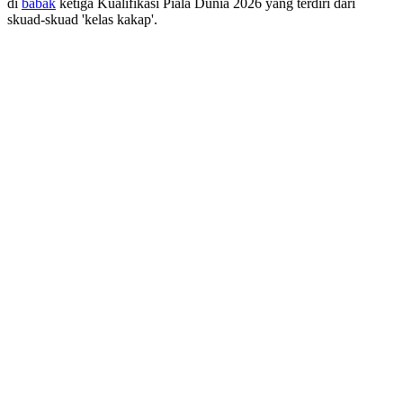
di
babak
ketiga Kualifikasi Piala Dunia 2026 yang terdiri dari
skuad-skuad 'kelas kakap'.