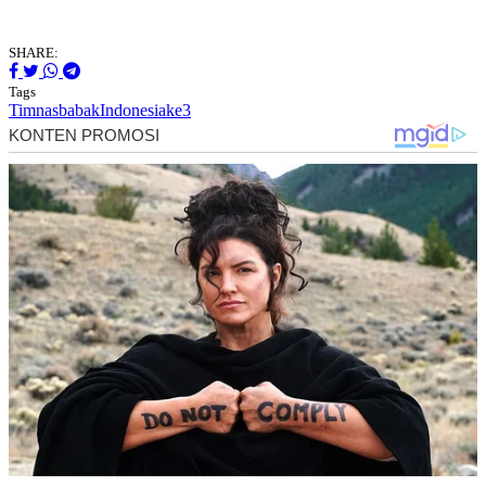
SHARE:
Tags
Timnas
babak
Indonesia
ke3