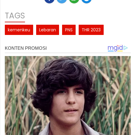
TAGS
kemenkeu
Lebaran
PNS
THR 2023