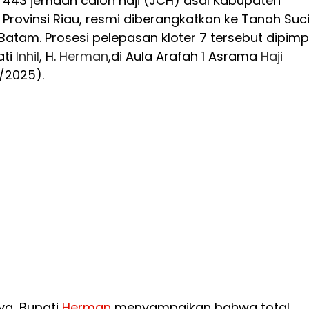
443 jemaah calon haji (JCH) asal Kabupaten
, Provinsi Riau, resmi diberangkatkan ke Tanah Suc
Batam. Prosesi pelepasan kloter 7 tersebut dipimp
ati
Inhil
, H.
Herman
,di Aula Arafah 1 Asrama
Haji
/2025).
a, Bupati
Herman
menyampaikan bahwa total