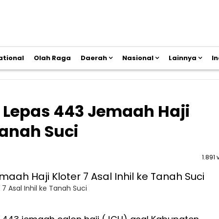
ational
Olah Raga
Daerah
Nasional
Lainnya
I
 Lepas 443 Jemaah Haji
 Tanah Suci
1.891 
 Asal Inhil ke Tanah Suci