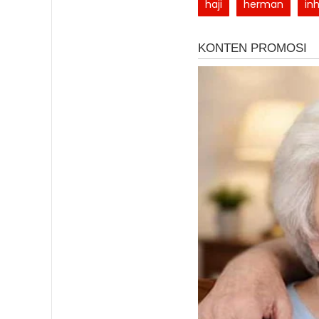
haji
herman
inh