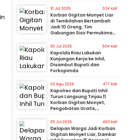
i
31 Jul 2026
524 kali
Korban Gigitan Monyet Liar
in
di Tembilahan Bertambah
Jadi 10 Orang, Tim
Gabungan Sisir Permukiman
Gunakan Perahu Karet
30 Jul 2026
504 kali
Kapolda Riau Lakukan
Kunjungan Kerja ke Inhil,
Disambut Bupati dan
Forkopimda
02 Agu 2026
477 kali
Kapolres dan Bupati Inhil
Turun Langsung Tinjau 11
Korban Gigitan Monyet,
Pengobatan Gratis,
Perburuan Terus Berlanjut
30 Jul 2026
463 kali
Delapan Warga Jadi Korban
Gigitan Monyet Liar, Damkar