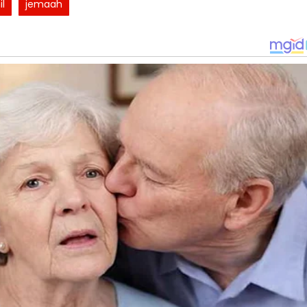
il
jemaah