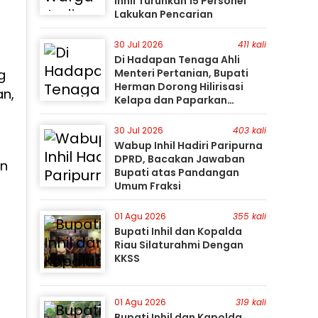
Inhil Turunkan 15 Personel
Lakukan Pencarian
30 Jul 2026
411 kali
Di Hadapan Tenaga Ahli
g
Menteri Pertanian, Bupati
Herman Dorong Hilirisasi
an,
Kelapa dan Paparkan
Besarnya Potensi Pertanian
Inhil
30 Jul 2026
403 kali
Wabup Inhil Hadiri Paripurna
DPRD, Bacakan Jawaban
an
Bupati atas Pandangan
Umum Fraksi
01 Agu 2026
355 kali
Bupati Inhil dan Kopalda
Riau Silaturahmi Dengan
KKSS
01 Agu 2026
319 kali
Bupati Inhil dan Kapolda