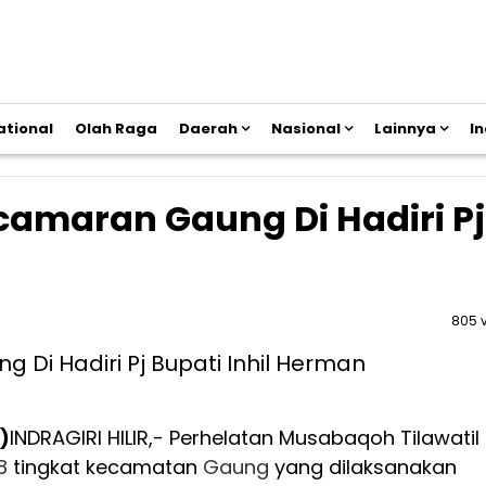
ational
Olah Raga
Daerah
Nasional
Lainnya
I
camaran Gaung Di Hadiri Pj
805 
)
INDRAGIRI HILIR,- Perhelatan Musabaqoh Tilawatil
8
tingkat kecamatan
Gaung
yang dilaksanakan