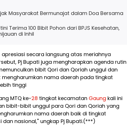
Ajak Masyarakat Bermunajat dalam Doa Bersama
ini Terima 100 Bibit Pohon dari BPJS Kesehatan,
jauan di Inhil
 apresiasi secara langsung atas meriahnya
rsebut, Pj Bupati juga mengharapkan agenda rutin
memunculkan bibit Qori dan Qoriah unggul dan
t mengharumkan nama daerah pada tingkat
bih tinggi
jang MTQ ke-
28
tingkat kecamatan
Gaung
kali ini
 bibit-bibit unggul para Qori dan Qoriah yang
ngharumkan nama daerah baik di tingkat
 dan nasional," ungkap Pj Bupati.(***)