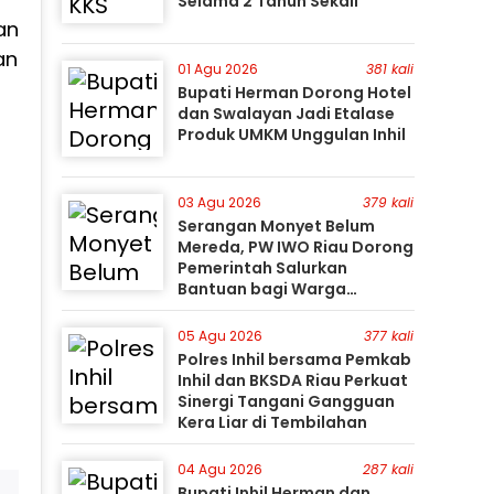
Selama 2 Tahun Sekali
an
an
01 Agu 2026
381 kali
Bupati Herman Dorong Hotel
dan Swalayan Jadi Etalase
Produk UMKM Unggulan Inhil
03 Agu 2026
379 kali
Serangan Monyet Belum
Mereda, PW IWO Riau Dorong
Pemerintah Salurkan
Bantuan bagi Warga
Terdampak
05 Agu 2026
377 kali
Polres Inhil bersama Pemkab
Inhil dan BKSDA Riau Perkuat
Sinergi Tangani Gangguan
Kera Liar di Tembilahan
04 Agu 2026
287 kali
Bupati Inhil Herman dan