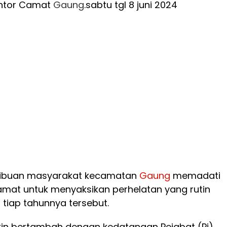
ntor Camat
Gaung
.sabtu tgl 8 juni 2024
ribuan masyarakat kecamatan
Gaung
memadati
mat untuk menyaksikan perhelatan yang rutin
tiap tahunnya tersebut.
in bertambah dengan kedatangan Pejabat (Pj)