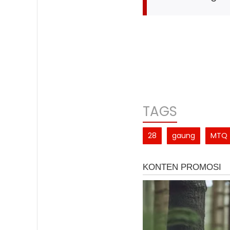
TAGS
28
gaung
MTQ