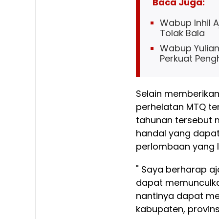
Baca Juga:
Wabup Inhil 
Tolak Bala
Wabup Yuliant
Perkuat Penghi
Selain memberikan
perhelatan MTQ te
tahunan tersebut 
handal yang dapa
perlombaan yang le
" Saya berharap a
dapat memunculkan
nantinya dapat me
kabupaten, provinsi