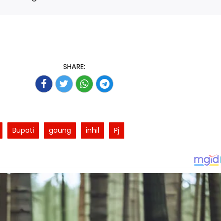
SHARE:
Bupati
gaung
inhil
Pj