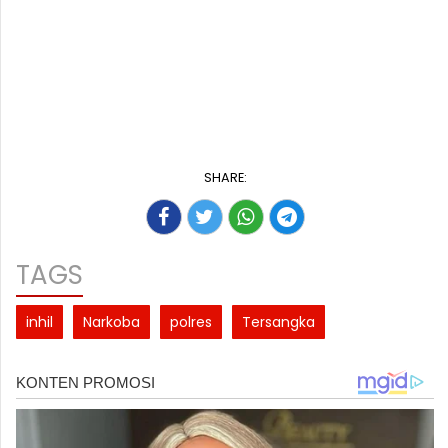
SHARE:
TAGS
inhil
Narkoba
polres
Tersangka