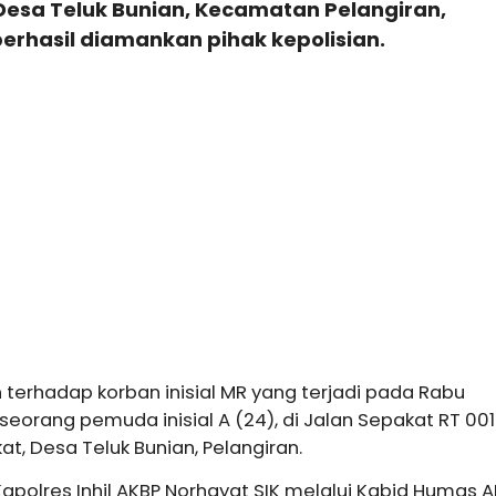
 Desa Teluk Bunian, Kecamatan Pelangiran,
berhasil diamankan pihak kepolisian.
 terhadap korban inisial MR yang terjadi pada Rabu
n seorang pemuda inisial A (24), di Jalan Sepakat RT 001
t, Desa Teluk Bunian, Pelangiran.
apolres Inhil AKBP Norhayat SIK melalui Kabid Humas A