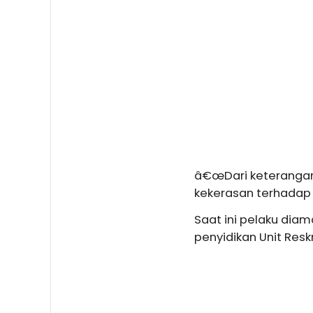
â€œDari keterangan
kekerasan terhadap 
Saat ini pelaku diam
penyidikan Unit Resk