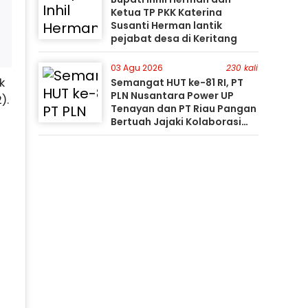
Ketua TP PKK Katerina
Susanti Herman lantik
pejabat desa di Keritang
03 Agu 2026
230 kali
k
Semangat HUT ke-81 RI, PT
PLN Nusantara Power UP
).
Tenayan dan PT Riau Pangan
Bertuah Jajaki Kolaborasi
Pemanfaatan Limbah FABA
untuk Dukung Swasembada