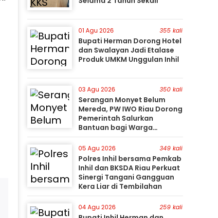
Selama 2 Tahun Sekali
01 Agu 2026
355 kali
Bupati Herman Dorong Hotel
dan Swalayan Jadi Etalase
Produk UMKM Unggulan Inhil
03 Agu 2026
350 kali
Serangan Monyet Belum
Mereda, PW IWO Riau Dorong
Pemerintah Salurkan
Bantuan bagi Warga
Terdampak
05 Agu 2026
349 kali
Polres Inhil bersama Pemkab
Inhil dan BKSDA Riau Perkuat
Sinergi Tangani Gangguan
Kera Liar di Tembilahan
04 Agu 2026
259 kali
Bupati Inhil Herman dan