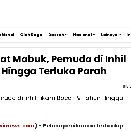
ational
Olah Raga
Daerah
Nasional
Lainnya
I
aat Mabuk, Pemuda di Inhil
 Hingga Terluka Parah
915 
isirnews.com
) - Pelaku penikaman terhadap