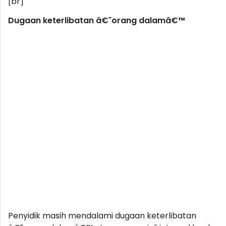
[br]
Dugaan keterlibatan â€˜orang dalamâ€™
Penyidik masih mendalami dugaan keterlibatan