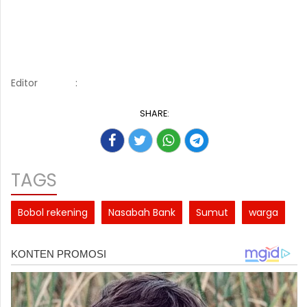
Editor
:
SHARE:
TAGS
Bobol rekening
Nasabah Bank
Sumut
warga