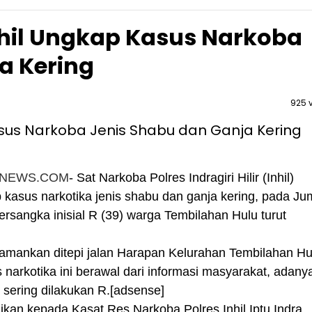
nhil Ungkap Kasus Narkoba
a Kering
925 
RNEWS.COM
- Sat Narkoba Polres Indragiri Hilir (Inhil)
kasus narkotika jenis shabu dan ganja kering, pada Ju
tersangka inisial R (39) warga Tembilahan Hulu turut
diamankan ditepi jalan Harapan Kelurahan Tembilahan Hu
arkotika ini berawal dari informasi masyarakat, adany
 sering dilakukan R.[adsense]
aikan kepada Kasat Res Narkoba Polres Inhil Iptu Indra