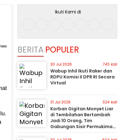
Ikuti Kami di
view
BERITA
POPULER
30 Jul 2026
745 kali
Wabup Inhil Ikuti Raker dan
RDPU Komisi II DPR RI Secara
Virtual
mat
31 Jul 2026
524 kali
Korban Gigitan Monyet Liar
lu.
di Tembilahan Bertambah
Jadi 10 Orang, Tim
a
Gabungan Sisir Permukiman
Gunakan Perahu Karet
30 Jul 2026
504 kali