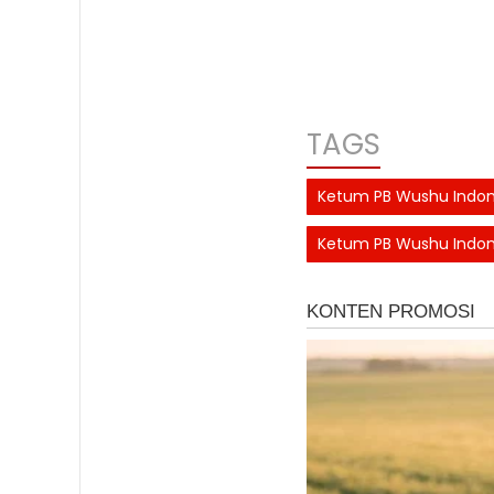
TAGS
Ketum PB Wushu Indones
Ketum PB Wushu Indones