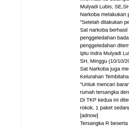
Mulyadi Lubis, SE,S
Narkoba melakukan p
"Setelah dilakukan pe
Sat narkoba berhasil
penggeledahan badan
penggeledahan ditem
Iptu Indra Mulyadi L
SH, Minggu (10/10/2
Sat Narkoba juga me
Kelurahan Tembilaha
"Untuk mencari bara
rumah tersangka deng
Di TKP kedua ini dit
rokok, 1 paket sedan
[adnow]
Tersangka R beserta 