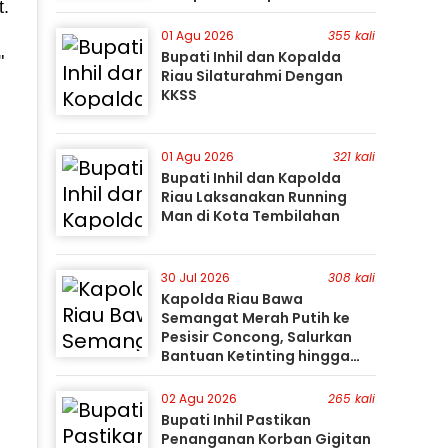
t.
Besarnya Potensi Pertanian
Inhil
01 Agu 2026
355 kali
Bupati Inhil dan Kopalda
"
Riau Silaturahmi Dengan
KKSS
01 Agu 2026
321 kali
Bupati Inhil dan Kapolda
Riau Laksanakan Running
Man di Kota Tembilahan
30 Jul 2026
308 kali
Kapolda Riau Bawa
Semangat Merah Putih ke
Pesisir Concong, Salurkan
Bantuan Ketinting hingga
Tanam Mangrove
02 Agu 2026
265 kali
Bupati Inhil Pastikan
Penanganan Korban Gigitan