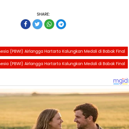
SHARE:
ia (PBWI) Airlangga Hartarto Kalungkan Medali di Babak Final
ia (PBWI) Airlangga Hartarto Kalungkan Medali di Babak Final