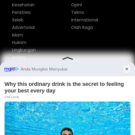
Kesehatan
Opini
Peristiwa
Tekno
Seleb
International
Advertorial
Olah Raga
Islam
Hukrim
Lingkungan
Artikel
Parlemen
Nasional
Tentang Kami
Redaksi
Pedoman Media Siber
Privacy Policy
Disclaimer
Iklan
Kontak
© 2014 - 2026
pesisirnews.com
. dev
heriweb