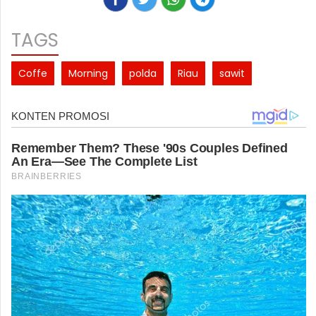
TAGS
Coffe
Morning
polda
Riau
sawit