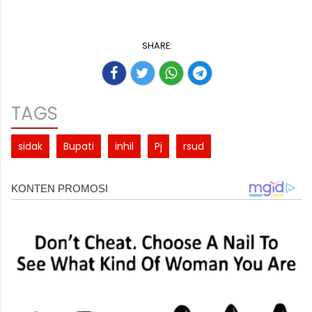
SHARE:
TAGS
sidak
Bupati
inhil
Pj
rsud