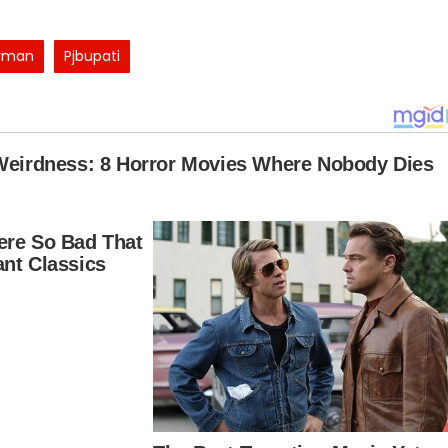
rman
Pjbupati