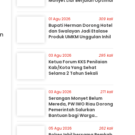
Monyet Liar Berjalan Optimal
01 Agu 2026
309 kali
Bupati Herman Dorong Hotel
dan Swalayan Jadi Etalase
in
Produk UMKM Unggulan Inhil
03 Agu 2026
295 kali
Ketua Forum KKS Penilaian
Kab/Kota Yang Sehat
Selama 2 Tahun Sekali
03 Agu 2026
271 kali
Serangan Monyet Belum
Mereda, PW IWO Riau Dorong
Pemerintah Salurkan
Bantuan bagi Warga
Terdampak
05 Agu 2026
262 kali
Polres Inhil bersama Pemkab