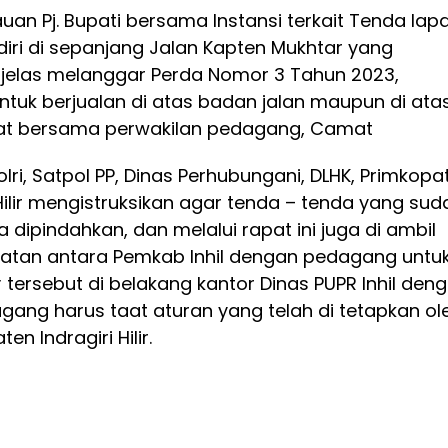
an Pj. Bupati bersama Instansi terkait Tenda lap
iri di sepanjang Jalan Kapten Mukhtar yang
 – jelas melanggar Perda Nomor 3 Tahun 2023,
ntuk berjualan di atas badan jalan maupun di ata
pat bersama perwakilan pedagang, Camat
lri, Satpol PP, Dinas Perhubungani, DLHK, Primkopat
i Hilir mengistruksikan agar tenda – tenda yang sud
a dipindahkan, dan melalui rapat ini juga di ambil
katan antara Pemkab Inhil dengan pedagang untu
r
tersebut di belakang kantor Dinas PUPR Inhil den
gang harus taat aturan yang telah di tetapkan ol
n Indragiri Hilir.