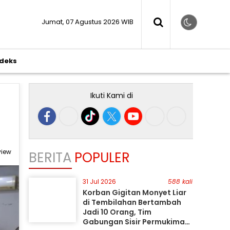
Jumat, 07 Agustus 2026 WIB
ndeks
Ikuti Kami di
r
view
BERITA
POPULER
31 Jul 2026
588 kali
Korban Gigitan Monyet Liar
di Tembilahan Bertambah
Jadi 10 Orang, Tim
Gabungan Sisir Permukiman