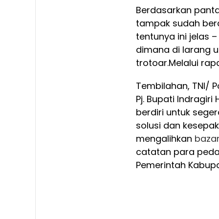
Berdasarkan pantau
tampak sudah berd
tentunya ini jelas
dimana di larang u
trotoar.
Melalui ra
Tembilahan, TNI/ Po
Pj. Bupati Indragir
berdiri untuk seger
solusi dan kesepa
mengalihkan
baza
catatan para peda
Pemerintah Kabupate