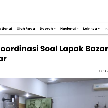
ational
Olah Raga
Daerah
Nasional
Lainnya
I
 Koordinasi Soal Lapak Baza
ar
1.262 