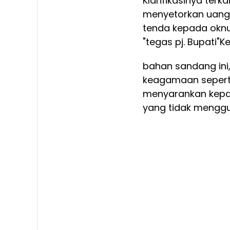
Klarifikasinya te
menyetorkan uang s
tenda kepada oknu
"tegas pj. Bupati
"K
bahan sandang ini
keagamaan seperti I
menyarankan kepa
yang tidak menggun