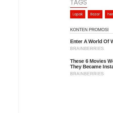
TAGS
Lapak
Bazar
he