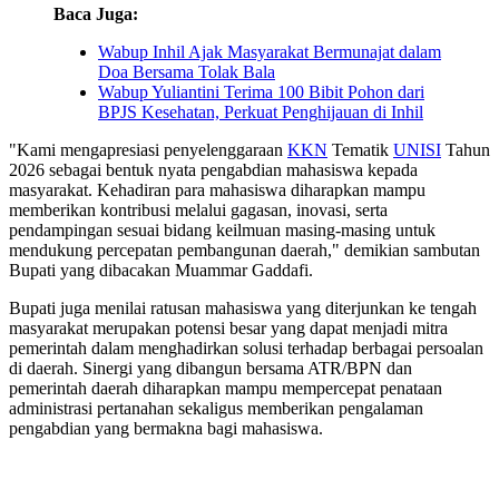
Baca Juga:
Wabup Inhil Ajak Masyarakat Bermunajat dalam
Doa Bersama Tolak Bala
Wabup Yuliantini Terima 100 Bibit Pohon dari
BPJS Kesehatan, Perkuat Penghijauan di Inhil
"Kami mengapresiasi penyelenggaraan
KKN
Tematik
UNISI
Tahun
2026 sebagai bentuk nyata pengabdian mahasiswa kepada
masyarakat. Kehadiran para mahasiswa diharapkan mampu
memberikan kontribusi melalui gagasan, inovasi, serta
pendampingan sesuai bidang keilmuan masing-masing untuk
mendukung percepatan pembangunan daerah," demikian sambutan
Bupati yang dibacakan Muammar Gaddafi.
Bupati juga menilai ratusan mahasiswa yang diterjunkan ke tengah
masyarakat merupakan potensi besar yang dapat menjadi mitra
pemerintah dalam menghadirkan solusi terhadap berbagai persoalan
di daerah. Sinergi yang dibangun bersama ATR/BPN dan
pemerintah daerah diharapkan mampu mempercepat penataan
administrasi pertanahan sekaligus memberikan pengalaman
pengabdian yang bermakna bagi mahasiswa.