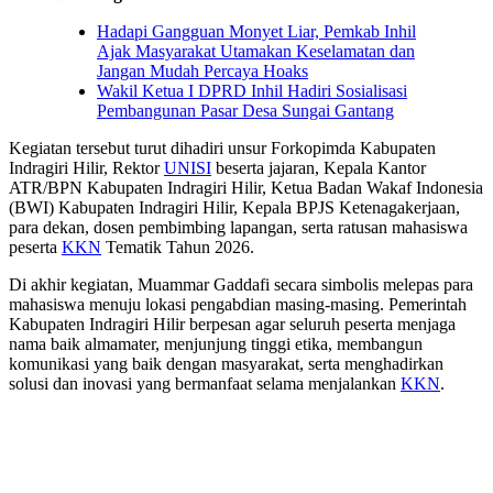
Hadapi Gangguan Monyet Liar, Pemkab Inhil
Ajak Masyarakat Utamakan Keselamatan dan
Jangan Mudah Percaya Hoaks
Wakil Ketua I DPRD Inhil Hadiri Sosialisasi
Pembangunan Pasar Desa Sungai Gantang
Kegiatan tersebut turut dihadiri unsur Forkopimda Kabupaten
Indragiri Hilir, Rektor
UNISI
beserta jajaran, Kepala Kantor
ATR/BPN Kabupaten Indragiri Hilir, Ketua Badan Wakaf Indonesia
(BWI) Kabupaten Indragiri Hilir, Kepala BPJS Ketenagakerjaan,
para dekan, dosen pembimbing lapangan, serta ratusan mahasiswa
peserta
KKN
Tematik Tahun 2026.
Di akhir kegiatan, Muammar Gaddafi secara simbolis melepas para
mahasiswa menuju lokasi pengabdian masing-masing. Pemerintah
Kabupaten Indragiri Hilir berpesan agar seluruh peserta menjaga
nama baik almamater, menjunjung tinggi etika, membangun
komunikasi yang baik dengan masyarakat, serta menghadirkan
solusi dan inovasi yang bermanfaat selama menjalankan
KKN
.