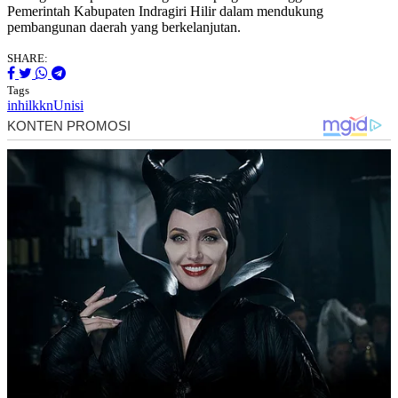
Pemerintah Kabupaten Indragiri Hilir dalam mendukung
pembangunan daerah yang berkelanjutan.
SHARE:
Tags
inhil
kkn
Unisi