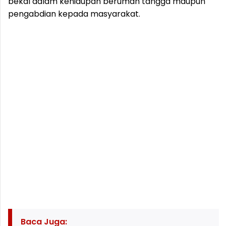
bekal dalam kehidupan berumah tangga maupun
pengabdian kepada masyarakat.
Baca Juga: