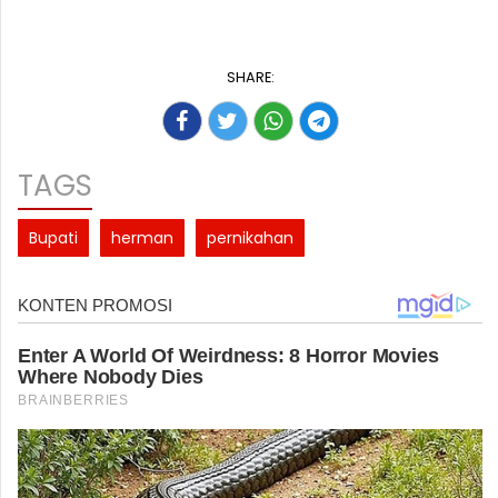
SHARE:
TAGS
Bupati
herman
pernikahan