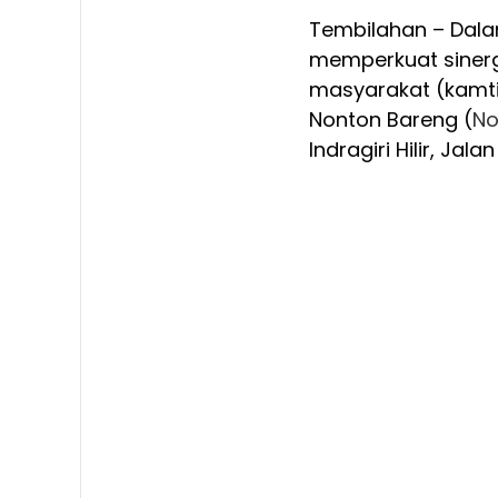
Tembilahan – Dala
memperkuat siner
masyarakat (kamt
Nonton Bareng (
No
Indragiri Hilir, J