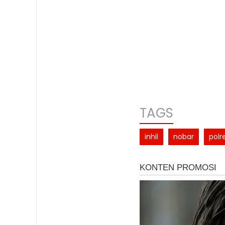
TAGS
inhil
nobar
polr