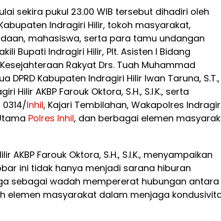
ai sekira pukul 23.00 WIB tersebut dihadiri oleh
abupaten Indragiri Hilir, tokoh masyarakat,
udaan, mahasiswa, serta para tamu undangan
li Bupati Indragiri Hilir, Plt. Asisten I Bidang
 Kesejahteraan Rakyat Drs. Tuah Muhammad
tua DPRD Kabupaten Indragiri Hilir Iwan Taruna, S.T.,
giri Hilir AKBP Farouk Oktora, S.H., S.I.K., serta
 0314/
Inhil
, Kajari Tembilahan, Wakapolres Indragir
t Utama
Polres
Inhil
, dan berbagai elemen masyarak
ilir AKBP Farouk Oktora, S.H., S.I.K., menyampaikan
ar ini tidak hanya menjadi sarana hiburan
juga sebagai wadah mempererat hubungan antara
ruh elemen masyarakat dalam menjaga kondusivit