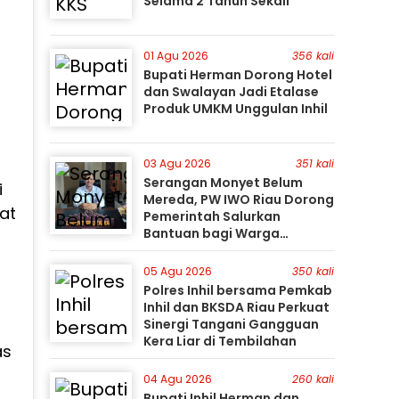
Selama 2 Tahun Sekali
01 Agu 2026
356 kali
Bupati Herman Dorong Hotel
dan Swalayan Jadi Etalase
Produk UMKM Unggulan Inhil
03 Agu 2026
351 kali
Serangan Monyet Belum
i
Mereda, PW IWO Riau Dorong
at
Pemerintah Salurkan
Bantuan bagi Warga
Terdampak
05 Agu 2026
350 kali
Polres Inhil bersama Pemkab
Inhil dan BKSDA Riau Perkuat
Sinergi Tangani Gangguan
Kera Liar di Tembilahan
as
04 Agu 2026
260 kali
Bupati Inhil Herman dan