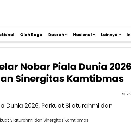
ational
Olah Raga
Daerah
Nasional
Lainnya
I
 Gelar Nobar Piala Dunia 2026
dan Sinergitas Kamtibmas
502 
 Perkuat Silaturahmi dan Sinergitas Kamtibmas