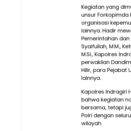
Kegiatan yang dimul
unsur Forkopimda K
organisasi kepem
lainnya. Hadir mewaki
Pemerintahan dan
Syaifullah, M.M., Ke
M.Si., Kapolres Indra
perwakilan Dandim
Hilir, para Pejaba
lainnya.
Kapolres Indragiri H
bahwa kegiatan nob
bersama, tetapi 
Polri dengan selu
wilayah.