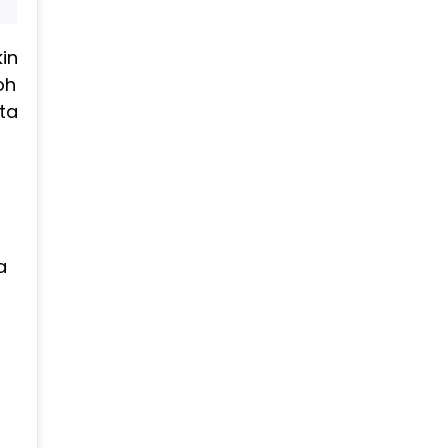
in
oh
ta
n
a