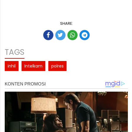
SHARE:
TAGS
inhil
Intelkam
polres