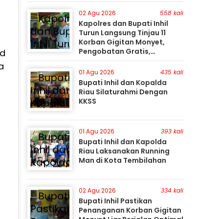
Gunakan Perahu Karet
02 Agu 2026
558 kali
Kapolres dan Bupati Inhil
Turun Langsung Tinjau 11
Korban Gigitan Monyet,
Pengobatan Gratis,
ad
Perburuan Terus Berlanjut
a
01 Agu 2026
435 kali
Bupati Inhil dan Kopalda
Riau Silaturahmi Dengan
KKSS
01 Agu 2026
393 kali
Bupati Inhil dan Kapolda
Riau Laksanakan Running
Man di Kota Tembilahan
02 Agu 2026
334 kali
Bupati Inhil Pastikan
Penanganan Korban Gigitan