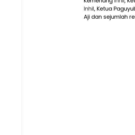
Kemenang
Inhil
, K
Inhil
, Ketua Paguy
Aji dan sejumlah r