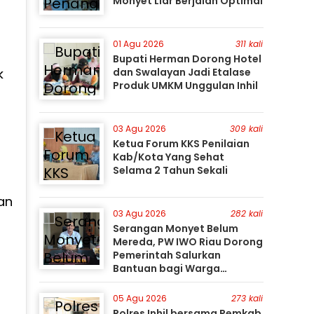
Monyet Liar Berjalan Optimal
01 Agu 2026
311 kali
Bupati Herman Dorong Hotel
k
dan Swalayan Jadi Etalase
Produk UMKM Unggulan Inhil
03 Agu 2026
309 kali
Ketua Forum KKS Penilaian
Kab/Kota Yang Sehat
Selama 2 Tahun Sekali
an
03 Agu 2026
282 kali
Serangan Monyet Belum
Mereda, PW IWO Riau Dorong
Pemerintah Salurkan
Bantuan bagi Warga
Terdampak
05 Agu 2026
273 kali
Polres Inhil bersama Pemkab