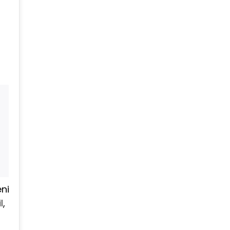
eni
l
,