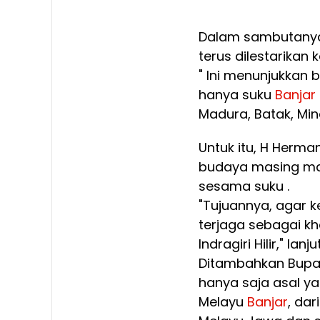
Dalam sambutany
terus dilestarikan 
" Ini menunjukkan
hanya suku
Banjar
Madura, Batak, Min
Untuk itu, H Herma
budaya masing mas
sesama suku .
"Tujuannya, agar k
terjaga sebagai k
Indragiri Hilir," lanj
Ditambahkan Bupa
hanya saja asal ya
Melayu
Banjar
, dar