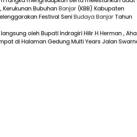
m rangka menghidupkan serta melestarikan adat
r
, Kerukunan Bubuhan
Banjar
(KBB) Kabupaten
nyelenggarakan Festival Seni
Budaya
Banjar
Tahun
 langsung oleh Bupati Indragiri Hilir H Herman , Ah
empat di Halaman Gedung Multi Years Jalan Swarn