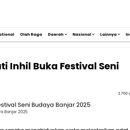
ational
Olah Raga
Daerah
Nasional
Lainnya
I
i Inhil Buka Festival Seni
2.700 
ya Banjar 2025