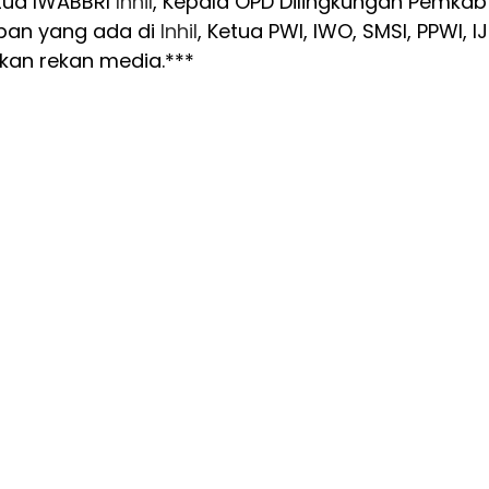
etua IWABBRI
Inhil
, Kepala OPD Dilingkungan Pemkab
uban yang ada di
Inhil
, Ketua PWI, IWO, SMSI, PPWI, IJ
ekan rekan media.***