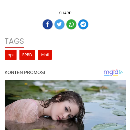
SHARE:
TAGS
api
BPBD
inhil