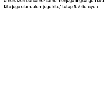
aman. Mari bersama-sama menjaga lingkungan kita.
Kita jaga alam, alam jaga kita," tutup R. Arliansyah.