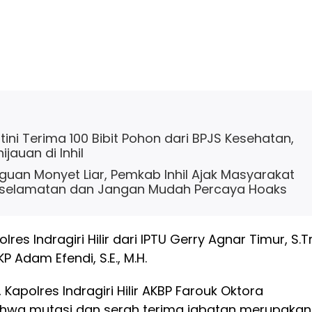
ini Terima 100 Bibit Pohon dari BPJS Kesehatan,
jauan di Inhil
uan Monyet Liar, Pemkab Inhil Ajak Masyarakat
selamatan dan Jangan Mudah Percaya Hoaks
res Indragiri Hilir dari IPTU Gerry Agnar Timur, S.Tr.
AKP Adam Efendi, S.E., M.H.
apolres Indragiri Hilir AKBP Farouk Oktora
wa mutasi dan serah terima jabatan merupakan