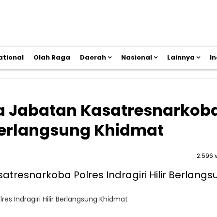
ational
Olah Raga
Daerah
Nasional
Lainnya
I
a Jabatan Kasatresnarkob
r Berlangsung Khidmat
2.596 
s Indragiri Hilir Berlangsung Khidmat