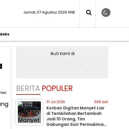
Jumat, 07 Agustus 2026 WIB
ndeks
Ikuti Kami di
a
BERITA
POPULER
view
31 Jul 2026
588 kali
Korban Gigitan Monyet Liar
di Tembilahan Bertambah
Jadi 10 Orang, Tim
Gabungan Sisir Permukiman