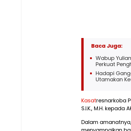
Baca Juga:
Wabup Yuliant
Perkuat Penghi
Hadapi Gangg
Utamakan Ke
Kasat
resnarkoba Pol
S.I.K., M.H. kepada 
Dalam amanatnya, K
menyampaikan bah