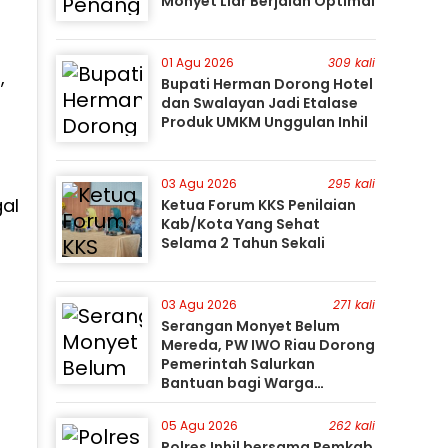
Monyet Liar Berjalan Optimal
01 Agu 2026
309 kali
l
,
Bupati Herman Dorong Hotel
dan Swalayan Jadi Etalase
Produk UMKM Unggulan Inhil
03 Agu 2026
295 kali
al
Ketua Forum KKS Penilaian
Kab/Kota Yang Sehat
Selama 2 Tahun Sekali
03 Agu 2026
271 kali
Serangan Monyet Belum
Mereda, PW IWO Riau Dorong
Pemerintah Salurkan
Bantuan bagi Warga
Terdampak
05 Agu 2026
262 kali
Polres Inhil bersama Pemkab