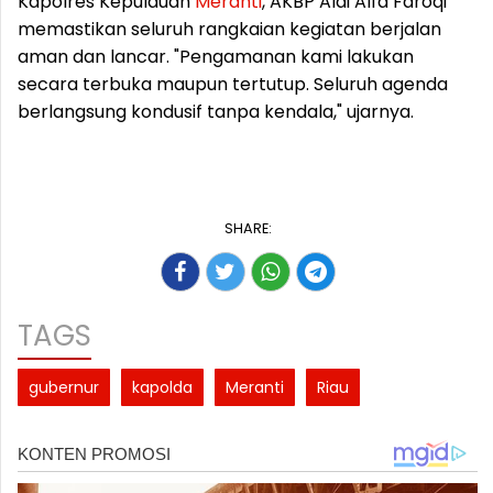
Kapolres Kepulauan
Meranti
, AKBP Aldi Alfa Faroqi
memastikan seluruh rangkaian kegiatan berjalan
aman dan lancar. "Pengamanan kami lakukan
secara terbuka maupun tertutup. Seluruh agenda
berlangsung kondusif tanpa kendala," ujarnya.
SHARE:
TAGS
gubernur
kapolda
Meranti
Riau