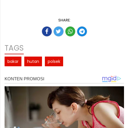
SHARE:
TAGS
bakar
hutan
polsek