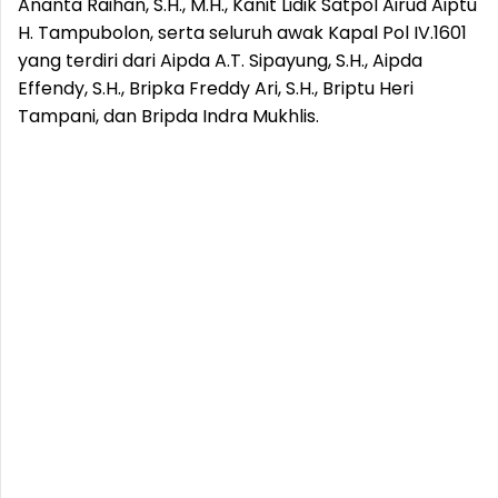
Ananta Raihan, S.H., M.H., Kanit Lidik Satpol Airud Aiptu
H. Tampubolon, serta seluruh awak Kapal Pol IV.1601
yang terdiri dari Aipda A.T. Sipayung, S.H., Aipda
Effendy, S.H., Bripka Freddy Ari, S.H., Briptu Heri
Tampani, dan Bripda Indra Mukhlis.