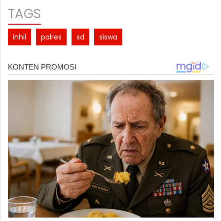
TAGS
inhil
polres
sd
siswa