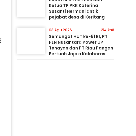
Ketua TP PKK Katerina
Susanti Herman lantik
pejabat desa di Keritang
03 Agu 2026
214 kali
Semangat HUT ke-81 RI, PT
g
PLN Nusantara Power UP
Tenayan dan PT Riau Pangan
Bertuah Jajaki Kolaborasi
Pemanfaatan Limbah FABA
untuk Dukung Swasembada