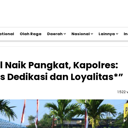
ational
Olah Raga
Daerah
Nasional
Lainnya
I
il Naik Pangkat, Kapolres:
s Dedikasi dan Loyalitas*”
1.522 