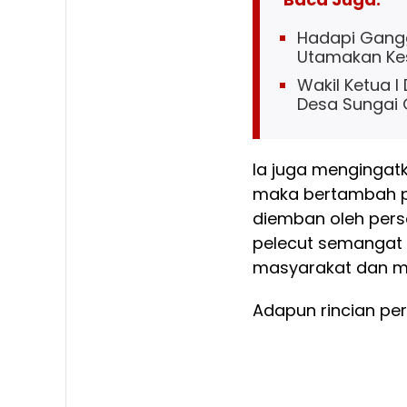
Hadapi Gangg
Utamakan Ke
Wakil Ketua I
Desa Sungai
Ia juga mengingat
maka bertambah p
diemban oleh pers
pelecut semangat 
masyarakat dan me
Adapun rincian pe