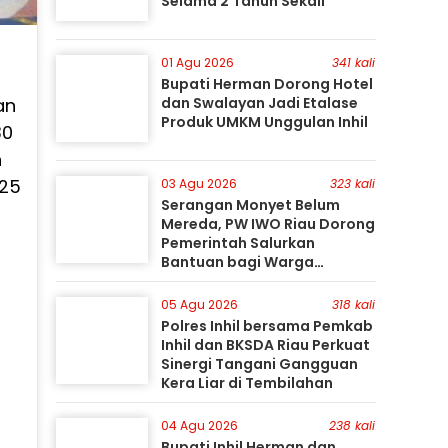
Selama 2 Tahun Sekali
01 Agu 2026
341 kali
Bupati Herman Dorong Hotel
an
dan Swalayan Jadi Etalase
Produk UMKM Unggulan Inhil
30
n
025
03 Agu 2026
323 kali
Serangan Monyet Belum
Mereda, PW IWO Riau Dorong
Pemerintah Salurkan
Bantuan bagi Warga
Terdampak
05 Agu 2026
318 kali
Polres Inhil bersama Pemkab
Inhil dan BKSDA Riau Perkuat
Sinergi Tangani Gangguan
Kera Liar di Tembilahan
04 Agu 2026
238 kali
Bupati Inhil Herman dan