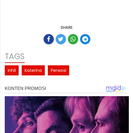
SHARE:
TAGS
inhil
Katerina
Perwosi