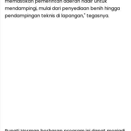
memastikan pemerintah daerah hadir untuk
mendampingi, mulai dari penyediaan benih hingga
pendampingan teknis di lapangan," tegasnya.
Bupati Herman berharap program ini dapat menjadi