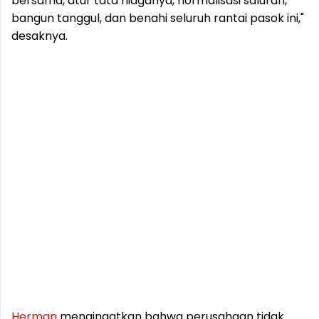
bersama, atur tata niaganya, normalisasi saluran,
bangun tanggul, dan benahi seluruh rantai pasok ini,"
desaknya.
Herman
mengingatkan bahwa perusahaan tidak