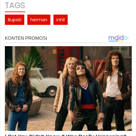
TAGS
Bupati
herman
inhil