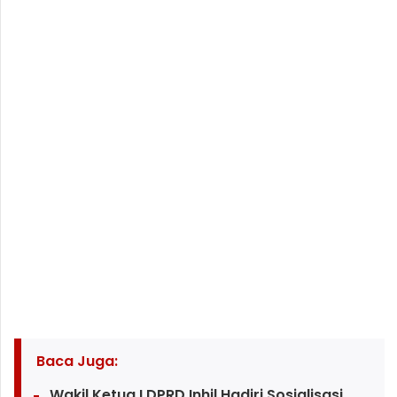
Baca Juga:
Wakil Ketua I DPRD Inhil Hadiri Sosialisasi