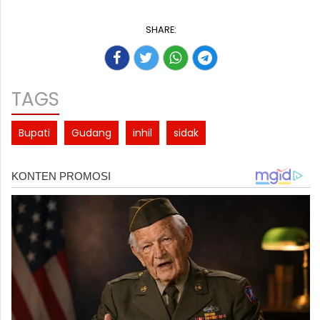
SHARE:
TAGS
Bupati
Gudang
inhil
sidak