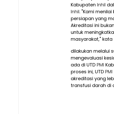
Kabupaten
Inhil
dal
Inhil
. "Kami menila
persiapan yang ma
Akreditasi ini buk
untuk meningkatka
masyarakat," kata 
dilakukan melalui 
mengevaluasi kesi
ada di UTD
PMI
Kabu
proses ini, UTD
PMI
akreditasi yang le
transfusi darah di 