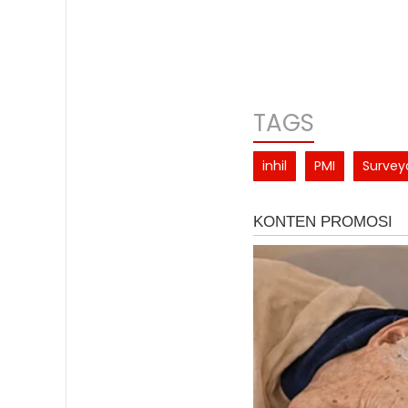
TAGS
inhil
PMI
Survey