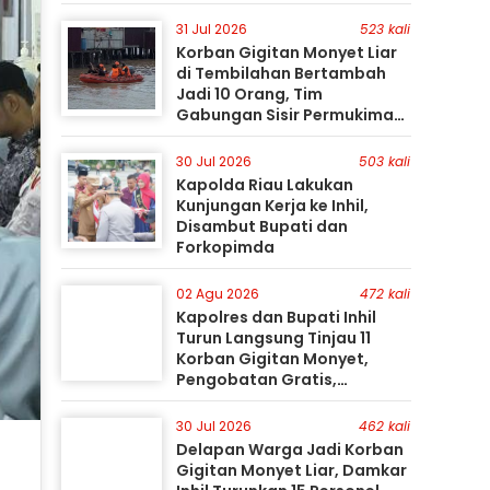
31 Jul 2026
523 kali
Korban Gigitan Monyet Liar
di Tembilahan Bertambah
Jadi 10 Orang, Tim
Gabungan Sisir Permukiman
Gunakan Perahu Karet
30 Jul 2026
503 kali
Kapolda Riau Lakukan
Kunjungan Kerja ke Inhil,
Disambut Bupati dan
Forkopimda
02 Agu 2026
472 kali
Kapolres dan Bupati Inhil
Turun Langsung Tinjau 11
Korban Gigitan Monyet,
Pengobatan Gratis,
Perburuan Terus Berlanjut
30 Jul 2026
462 kali
Delapan Warga Jadi Korban
Gigitan Monyet Liar, Damkar