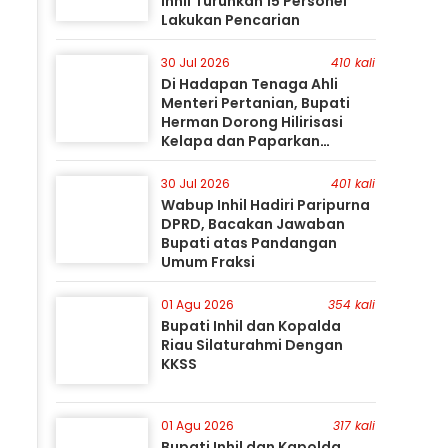
Inhil Turunkan 15 Personel
Lakukan Pencarian
30 Jul 2026
410 kali
Di Hadapan Tenaga Ahli
Menteri Pertanian, Bupati
Herman Dorong Hilirisasi
Kelapa dan Paparkan
Besarnya Potensi Pertanian
Inhil
30 Jul 2026
401 kali
Wabup Inhil Hadiri Paripurna
DPRD, Bacakan Jawaban
Bupati atas Pandangan
Umum Fraksi
01 Agu 2026
354 kali
Bupati Inhil dan Kopalda
Riau Silaturahmi Dengan
KKSS
01 Agu 2026
317 kali
Bupati Inhil dan Kapolda