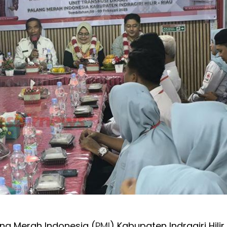
ng Merah Indonesia (
PMI
) Kabupaten Indragiri Hilir