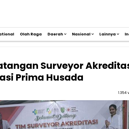
ational
Olah Raga
Daerah
Nasional
Lainnya
I
atangan Surveyor Akredita
tasi Prima Husada
1.354 