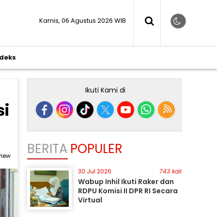
Kamis, 06 Agustus 2026 WIB
ndeks
Ikuti Kami di
si
BERITA
POPULER
view
30 Jul 2026
743 kali
Wabup Inhil Ikuti Raker dan
RDPU Komisi II DPR RI Secara
Virtual