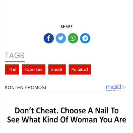
SHARE:
TAGS
inhil
kapolsek
kasat
Polairud