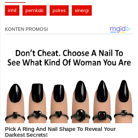
inhil
pemkab
polres
sinergi