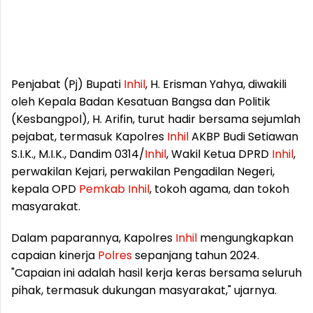
Penjabat (Pj) Bupati
Inhil
, H. Erisman Yahya, diwakili
oleh Kepala Badan Kesatuan Bangsa dan Politik
(Kesbangpol), H. Arifin, turut hadir bersama sejumlah
pejabat, termasuk Kapolres
Inhil
AKBP Budi Setiawan
S.I.K., M.I.K., Dandim 0314/
Inhil
, Wakil Ketua DPRD
Inhil
,
perwakilan Kejari, perwakilan Pengadilan Negeri,
kepala OPD
Pemkab
Inhil
, tokoh agama, dan tokoh
masyarakat.
Dalam paparannya, Kapolres
Inhil
mengungkapkan
capaian kinerja
Polres
sepanjang tahun 2024.
"Capaian ini adalah hasil kerja keras bersama seluruh
pihak, termasuk dukungan masyarakat," ujarnya.