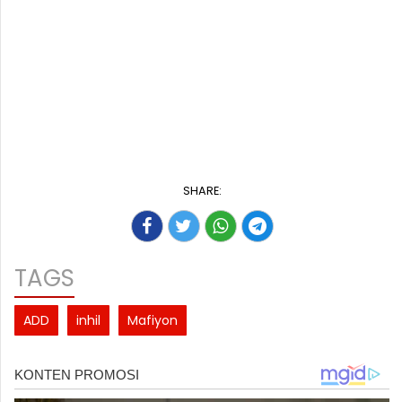
SHARE:
TAGS
ADD
inhil
Mafiyon