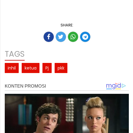
SHARE:
TAGS
inhil
ketua
Pj
pkk