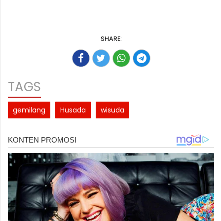
SHARE:
TAGS
gemilang
Husada
wisuda