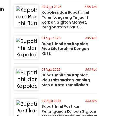
Gunakan Perahu Karet
02 Agu 2026
558 kali
un
Kapolres dan Bupati Inhil
Turun Langsung Tinjau 11
Korban Gigitan Monyet,
Pengobatan Gratis,
Perburuan Terus Berlanjut
01 Agu 2026
435 kali
Bupati Inhil dan Kopalda
Riau Silaturahmi Dengan
KKSS
01 Agu 2026
393 kali
Bupati Inhil dan Kapolda
Riau Laksanakan Running
Man di Kota Tembilahan
02 Agu 2026
333 kali
Bupati Inhil Pastikan
Penanganan Korban Gigitan