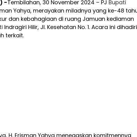
) -
Tembilahan, 30 November 2024 – PJ
Bupati
. Erisman Yahya, merayakan miladnya yang ke-48 tah
kur dan kebahagiaan di ruang Jamuan kediaman
i
Indragiri Hilir, Jl. Kesehatan No. 1. Acara ini dihadiri
 terkait.
a, H. Erisman Yahya menegaskan komitmennya