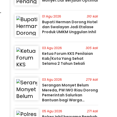
Monyet Liar Berjalan Optimal
-
01 Agu 2026
310 kali
Bupati Herman Dorong Hotel
dan Swalayan Jadi Etalase
Produk UMKM Unggulan Inhil
03 Agu 2026
305 kali
Ketua Forum KKS Penilaian
Kab/Kota Yang Sehat
Selama 2 Tahun Sekali
03 Agu 2026
279 kali
Serangan Monyet Belum
Mereda, PW IWO Riau Dorong
Pemerintah Salurkan
Bantuan bagi Warga
Terdampak
05 Agu 2026
271 kali
Polres Inhil bersama Pemkab