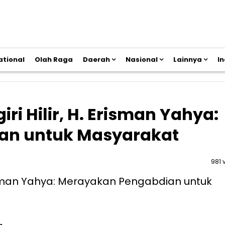
ational
Olah Raga
Daerah
Nasional
Lainnya
I
iri Hilir, H. Erisman Yahya:
an untuk Masyarakat
981 