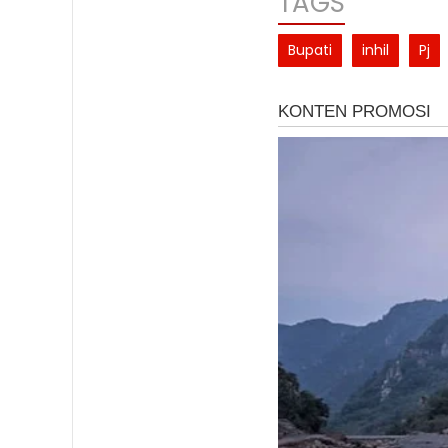
TAGS
Bupati
inhil
Pj