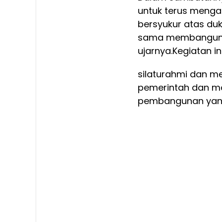
untuk terus mengab
bersyukur atas du
sama membangun da
ujarnya.
Kegiatan i
silaturahmi dan m
pemerintah dan m
pembangunan yang 