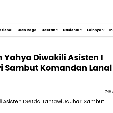
ational
Olah Raga
Daerah
Nasional
Lainnya
I
n Yahya Diwakili Asisten I
ri Sambut Komandan Lanal
746 