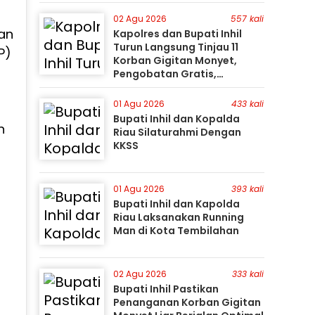
Gunakan Perahu Karet
02 Agu 2026
557 kali
gan
Kapolres dan Bupati Inhil
Turun Langsung Tinjau 11
P)
Korban Gigitan Monyet,
i
Pengobatan Gratis,
Perburuan Terus Berlanjut
01 Agu 2026
433 kali
Bupati Inhil dan Kopalda
n
Riau Silaturahmi Dengan
KKSS
01 Agu 2026
393 kali
Bupati Inhil dan Kapolda
Riau Laksanakan Running
Man di Kota Tembilahan
02 Agu 2026
333 kali
Bupati Inhil Pastikan
Penanganan Korban Gigitan