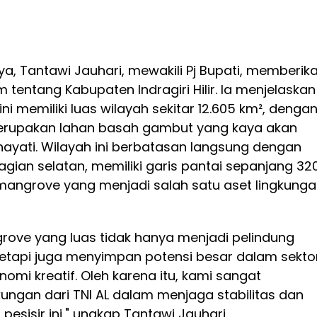
, Tantawi Jauhari, mewakili Pj Bupati, memberik
entang Kabupaten Indragiri Hilir. Ia menjelaskan
i memiliki luas wilayah sekitar 12.605 km², denga
erupakan lahan basah gambut yang kaya akan
yati. Wilayah ini berbatasan langsung dengan
bagian selatan, memiliki garis pantai sepanjang 32
angrove yang menjadi salah satu aset lingkung
ove yang luas tidak hanya menjadi pelindung
 tetapi juga menyimpan potensi besar dalam sekto
omi kreatif. Oleh karena itu, kami sangat
ungan dari TNI AL dalam menjaga stabilitas dan
 pesisir ini," ungkap Tantawi Jauhari.