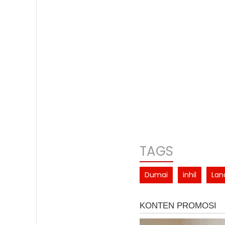
TAGS
Dumai
inhil
Lan