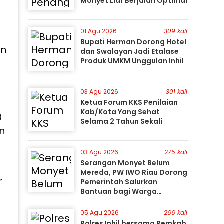
Monyet Liar Berjalan Optimal
01 Agu 2026
309 kali
Bupati Herman Dorong Hotel
an
dan Swalayan Jadi Etalase
Produk UMKM Unggulan Inhil
n
03 Agu 2026
301 kali
Ketua Forum KKS Penilaian
Kab/Kota Yang Sehat
0
Selama 2 Tahun Sekali
an
03 Agu 2026
275 kali
Serangan Monyet Belum
Mereda, PW IWO Riau Dorong
r
Pemerintah Salurkan
Bantuan bagi Warga
Terdampak
05 Agu 2026
266 kali
Polres Inhil bersama Pemkab