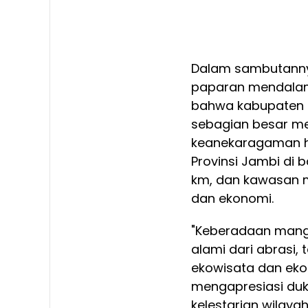
Dalam sambutannya
paparan mendalam t
bahwa kabupaten in
sebagian besar m
keanekaragaman ha
Provinsi Jambi di 
km, dan kawasan m
dan ekonomi.
"Keberadaan mangr
alami dari abrasi,
ekowisata dan ekon
mengapresiasi duk
kelestarian wilayah