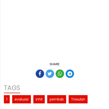
SHARE:
TAGS
1
evaluasi
inhil
pemkab
Triwulan