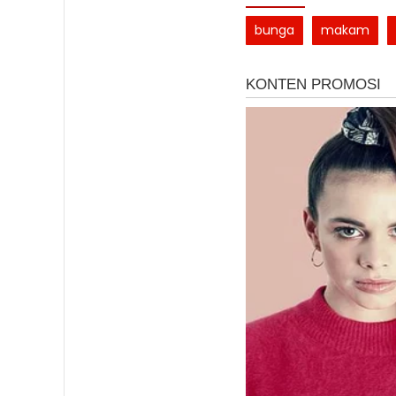
bunga
makam