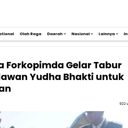
ational
Olah Raga
Daerah
Nasional
Lainnya
I
a Forkopimda Gelar Tabur
awan Yudha Bhakti untuk
wan
922 