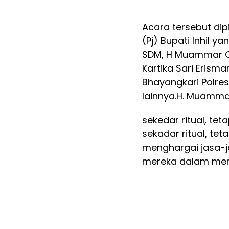
Acara tersebut dipi
(Pj) Bupati Inhil y
SDM, H Muammar Qad
Kartika Sari Erisma
Bhayangkari Polres
lainnya.
H. Muammar
sekedar ritual, tet
sekadar ritual, tet
menghargai jasa-j
mereka dalam mem