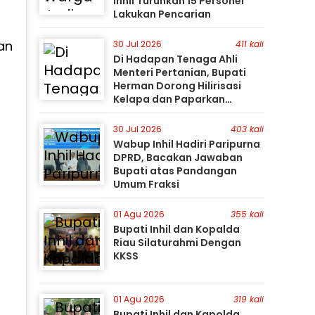
Inhil Turunkan 15 Personel
Lakukan Pencarian
an
30 Jul 2026
411 kali
Di Hadapan Tenaga Ahli
Menteri Pertanian, Bupati
Herman Dorong Hilirisasi
Kelapa dan Paparkan
Besarnya Potensi Pertanian
Inhil
30 Jul 2026
403 kali
Wabup Inhil Hadiri Paripurna
DPRD, Bacakan Jawaban
Bupati atas Pandangan
Umum Fraksi
01 Agu 2026
355 kali
Bupati Inhil dan Kopalda
Riau Silaturahmi Dengan
KKSS
01 Agu 2026
319 kali
Bupati Inhil dan Kapolda