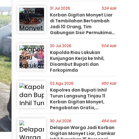
31 Jul 2026
524 kali
Korban Gigitan Monyet Liar
di Tembilahan Bertambah
Jadi 10 Orang, Tim
Gabungan Sisir Permukiman
Gunakan Perahu Karet
30 Jul 2026
504 kali
Kapolda Riau Lakukan
Kunjungan Kerja ke Inhil,
Disambut Bupati dan
Forkopimda
02 Agu 2026
480 kali
Kapolres dan Bupati Inhil
Turun Langsung Tinjau 11
Korban Gigitan Monyet,
Pengobatan Gratis,
Perburuan Terus Berlanjut
30 Jul 2026
464 kali
Delapan Warga Jadi Korban
Gigitan Monyet Liar, Damkar