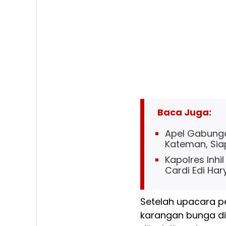
Baca Juga:
Apel Gabunga
Kateman, Siap
Kapolres Inh
Cardi Edi Ha
Setelah upacara p
karangan bunga d