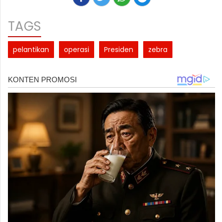
TAGS
pelantikan
operasi
Presiden
zebra