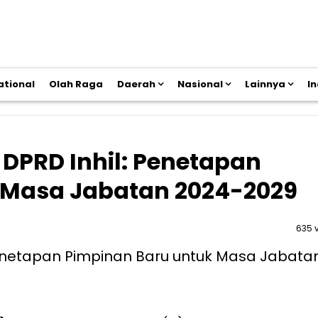
ational
Olah Raga
Daerah
Nasional
Lainnya
I
 DPRD Inhil: Penetapan
 Masa Jabatan 2024-2029
635 