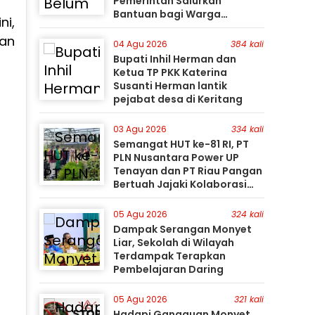
Pemerintah Salurkan
Bantuan bagi Warga
ni,
Terdampak
dan
04 Agu 2026
384 kali
Bupati Inhil Herman dan
Ketua TP PKK Katerina
Susanti Herman lantik
pejabat desa di Keritang
03 Agu 2026
334 kali
Semangat HUT ke-81 RI, PT
PLN Nusantara Power UP
Tenayan dan PT Riau Pangan
Bertuah Jajaki Kolaborasi
Pemanfaatan Limbah FABA
untuk Dukung Swasembada
05 Agu 2026
324 kali
Dampak Serangan Monyet
Liar, Sekolah di Wilayah
Terdampak Terapkan
Pembelajaran Daring
05 Agu 2026
321 kali
Hadapi Gangguan Monyet