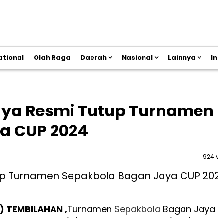
ational
Olah Raga
Daerah
Nasional
Lainnya
I
ahya Resmi Tutup Turnamen
a CUP 2024
924 
) TEMBILAHAN ,
Turnamen
Sepak
bola
Bagan Jaya