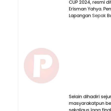
CUP 2024, resmi ditu
Erisman Yahya. Pen
Lapangan
Sepak
Bo
Selain dihadiri sej
masyarakatpun be
sekaligus laga fin