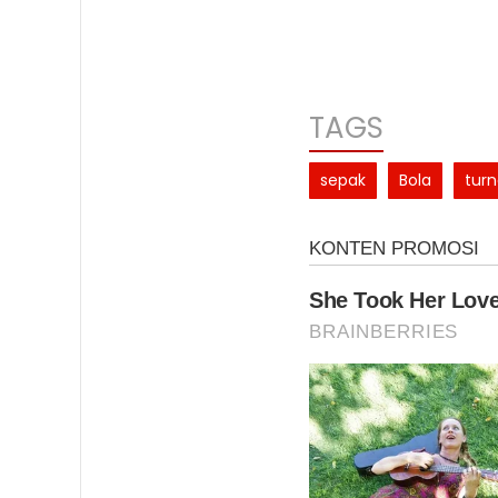
TAGS
sepak
Bola
tur