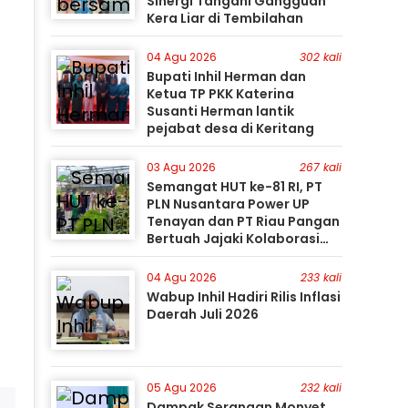
Sinergi Tangani Gangguan
Kera Liar di Tembilahan
04 Agu 2026
302 kali
Bupati Inhil Herman dan
Ketua TP PKK Katerina
Susanti Herman lantik
pejabat desa di Keritang
03 Agu 2026
267 kali
Semangat HUT ke-81 RI, PT
PLN Nusantara Power UP
Tenayan dan PT Riau Pangan
Bertuah Jajaki Kolaborasi
Pemanfaatan Limbah FABA
untuk Dukung Swasembada
04 Agu 2026
233 kali
Wabup Inhil Hadiri Rilis Inflasi
Daerah Juli 2026
05 Agu 2026
232 kali
Dampak Serangan Monyet