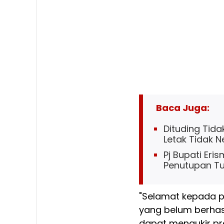
Baca Juga:
Dituding Tida
Letak Tidak N
Pj Bupati Eri
Penutupan T
"Selamat kepada p
yang belum berhas
dapat mengukir pres