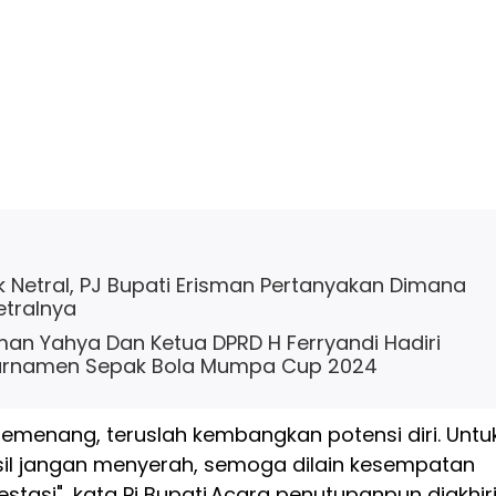
k Netral, PJ Bupati Erisman Pertanyakan Dimana
etralnya
sman Yahya Dan Ketua DPRD H Ferryandi Hadiri
urnamen Sepak Bola Mumpa Cup 2024
emenang, teruslah kembangkan potensi diri. Untu
il jangan menyerah, semoga dilain kesempatan
tasi", kata Pj Bupati.
Acara penutupanpun diakhir