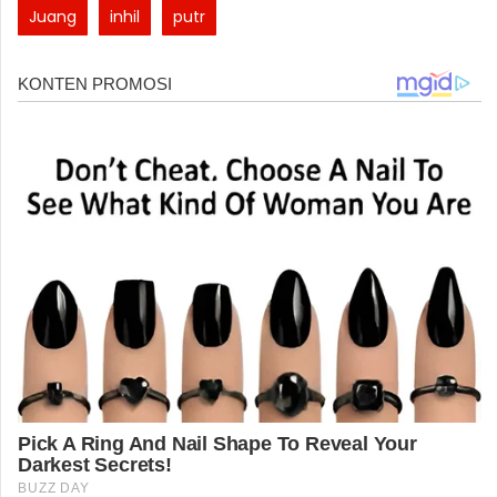
Juang
inhil
putr