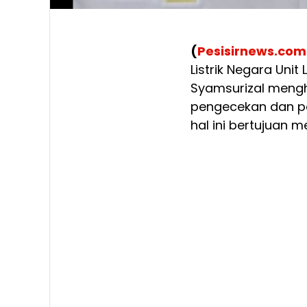
(
Pesisirnews.com
Listrik Negara Uni
Syamsurizal meng
pengecekan dan per
hal ini bertujuan m