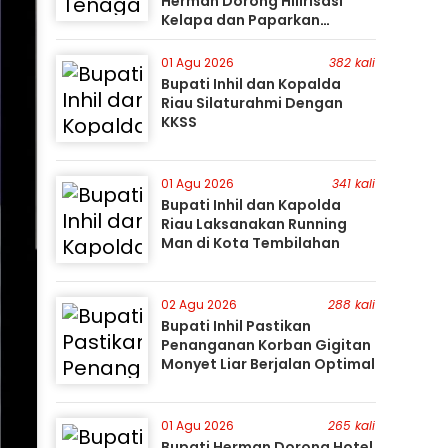
Herman Dorong Hilirisasi
Kelapa dan Paparkan
Besarnya Potensi Pertanian
Inhil
01 Agu 2026
382 kali
Bupati Inhil dan Kopalda
Riau Silaturahmi Dengan
KKSS
01 Agu 2026
341 kali
Bupati Inhil dan Kapolda
Riau Laksanakan Running
Man di Kota Tembilahan
02 Agu 2026
288 kali
Bupati Inhil Pastikan
Penanganan Korban Gigitan
Monyet Liar Berjalan Optimal
01 Agu 2026
265 kali
Bupati Herman Dorong Hotel