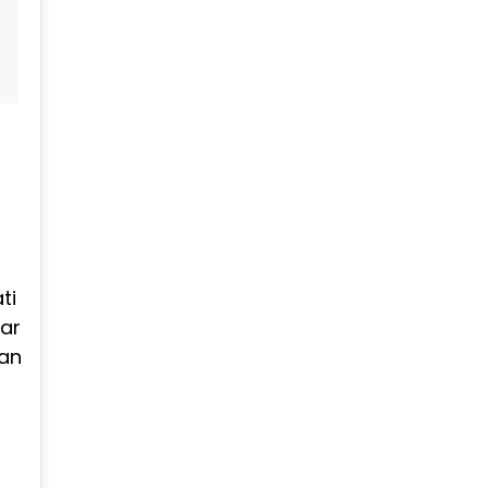
ti
ar
man