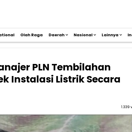
ational
Olah Raga
Daerah
Nasional
Lainnya
I
najer PLN Tembilahan
Instalasi Listrik Secara
1.339 