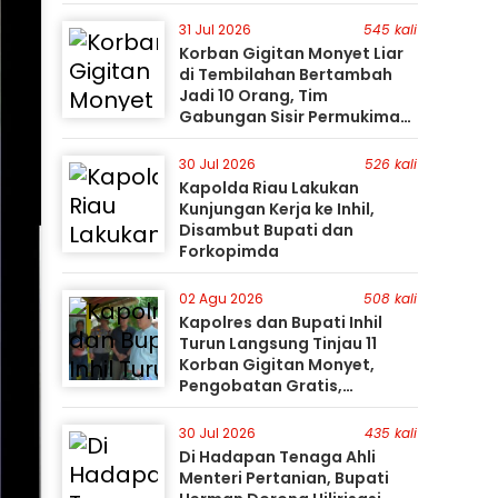
31 Jul 2026
545 kali
Korban Gigitan Monyet Liar
di Tembilahan Bertambah
Jadi 10 Orang, Tim
Gabungan Sisir Permukiman
Gunakan Perahu Karet
30 Jul 2026
526 kali
Kapolda Riau Lakukan
Kunjungan Kerja ke Inhil,
Disambut Bupati dan
Forkopimda
02 Agu 2026
508 kali
Kapolres dan Bupati Inhil
Turun Langsung Tinjau 11
Korban Gigitan Monyet,
Pengobatan Gratis,
Perburuan Terus Berlanjut
30 Jul 2026
435 kali
Di Hadapan Tenaga Ahli
Menteri Pertanian, Bupati