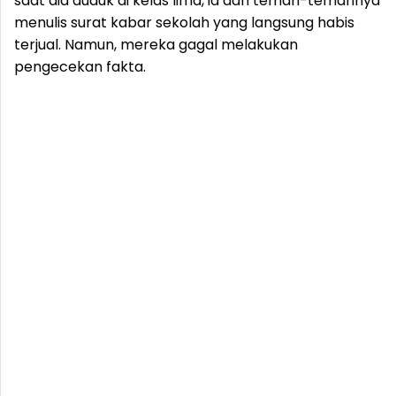
saat dia duduk di kelas lima, ia dan teman-temannya
menulis surat kabar sekolah yang langsung habis
terjual. Namun, mereka gagal melakukan
pengecekan fakta.