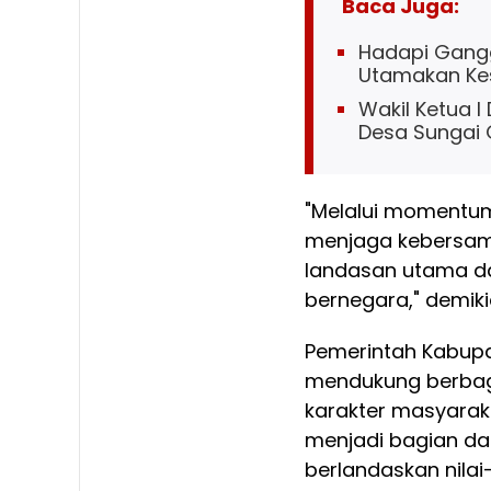
Baca Juga:
Hadapi Gangg
Utamakan Ke
Wakil Ketua I
Desa Sungai
"Melalui momentum
menjaga kebersama
landasan utama d
bernegara," demik
Pemerintah Kabupat
mendukung berba
karakter masyara
menjadi bagian da
berlandaskan nilai-