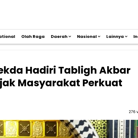
ational
Olah Raga
Daerah
Nasional
Lainnya
I
Sekda Hadiri Tabligh Akbar
jak Masyarakat Perkuat
276 