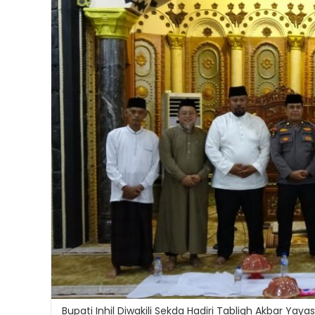
Bupati Inhil Diwakili Sekda Hadiri Tabligh Akbar Ya