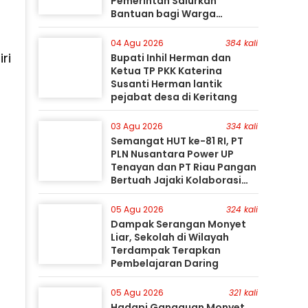
Pemerintah Salurkan
Bantuan bagi Warga
Terdampak
04 Agu 2026
384 kali
ri
Bupati Inhil Herman dan
Ketua TP PKK Katerina
Susanti Herman lantik
pejabat desa di Keritang
03 Agu 2026
334 kali
Semangat HUT ke-81 RI, PT
PLN Nusantara Power UP
Tenayan dan PT Riau Pangan
Bertuah Jajaki Kolaborasi
Pemanfaatan Limbah FABA
untuk Dukung Swasembada
05 Agu 2026
324 kali
Dampak Serangan Monyet
Liar, Sekolah di Wilayah
Terdampak Terapkan
Pembelajaran Daring
05 Agu 2026
321 kali
Hadapi Gangguan Monyet