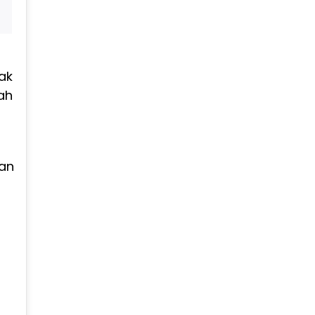
ak
ah
pan