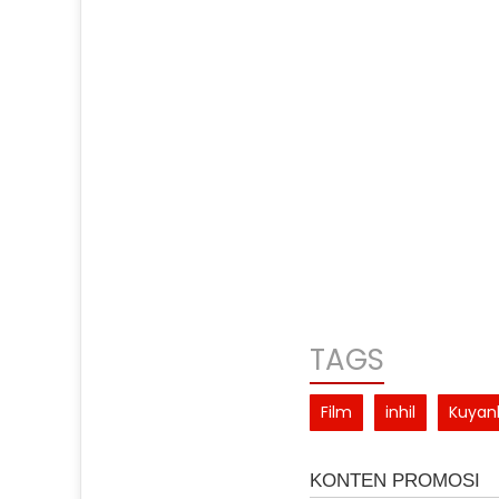
TAGS
Film
inhil
Kuyan