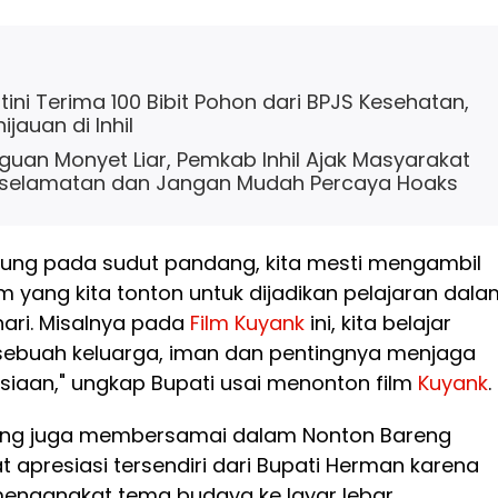
ini Terima 100 Bibit Pohon dari BPJS Kesehatan,
jauan di Inhil
uan Monyet Liar, Pemkab Inhil Ajak Masyarakat
selamatan dan Jangan Mudah Percaya Hoaks
tung pada sudut pandang, kita mesti mengambil
ilm yang kita tonton untuk dijadikan pelajaran dal
hari. Misalnya pada
Film
Kuyank
ini, kita belajar
sebuah keluarga, iman dan pentingnya menjaga
iaan," ungkap Bupati usai menonton film
Kuyank
.
ang juga membersamai dalam Nonton Bareng
 apresiasi tersendiri dari Bupati Herman karena
engangkat tema budaya ke layar lebar.