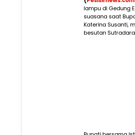
(
Pesisirnews.com
lampu di Gedung 
suasana saat Bupati 
Katerina Susanti,
besutan Sutradar
Bupati bersama Ist