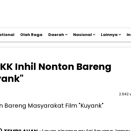
ational
Olah Raga
Daerah
Nasional
Lainnya
I
PKK Inhil Nonton Bareng
yank"
2.642 