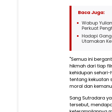
Baca Juga:
Wabup Yuliant
Perkuat Penghi
Hadapi Gangg
Utamakan Ke
"Semua ini bergan
hikmah dari tiap f
kehidupan sehari-
tentang kekuatan 
moral dan kemanus
Sang Sutradara y
tersebut, mendapat
keterampilannya m