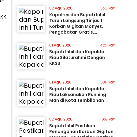
u-
Gunakan Perahu Karet
02 Agu 2026
553 kali
Kapolres dan Bupati Inhil
PKK
Turun Langsung Tinjau 11
Korban Gigitan Monyet,
Pengobatan Gratis,
Perburuan Terus Berlanjut
01 Agu 2026
425 kali
Bupati Inhil dan Kopalda
Riau Silaturahmi Dengan
KKSS
01 Agu 2026
386 kali
Bupati Inhil dan Kapolda
Riau Laksanakan Running
Man di Kota Tembilahan
02 Agu 2026
331 kali
Bupati Inhil Pastikan
Penanganan Korban Gigitan