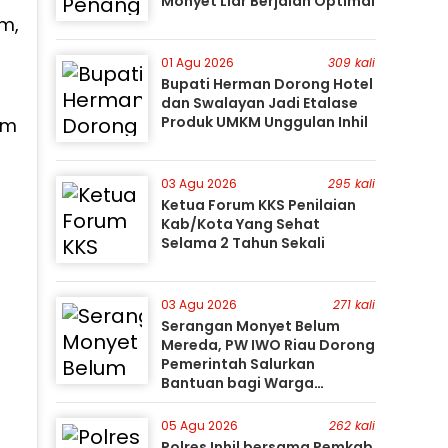
Monyet Liar Berjalan Optimal
m,
01 Agu 2026
309 kali
Bupati Herman Dorong Hotel
dan Swalayan Jadi Etalase
Produk UMKM Unggulan Inhil
am
03 Agu 2026
295 kali
Ketua Forum KKS Penilaian
Kab/Kota Yang Sehat
Selama 2 Tahun Sekali
03 Agu 2026
271 kali
Serangan Monyet Belum
Mereda, PW IWO Riau Dorong
Pemerintah Salurkan
Bantuan bagi Warga
Terdampak
05 Agu 2026
262 kali
Polres Inhil bersama Pemkab