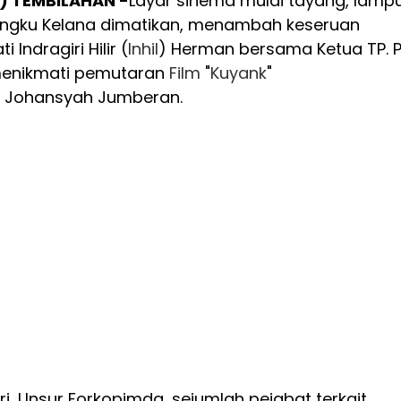
) TEMBILAHAN -
Layar sinema mulai tayang, lamp
Engku Kelana dimatikan, menambah keseruan
Indragiri Hilir (
Inhil
) Herman bersama Ketua TP. 
 menikmati pemutaran
Film
"
Kuyank
"
a Johansyah Jumberan.
ri, Unsur Forkopimda, sejumlah pejabat terkait,