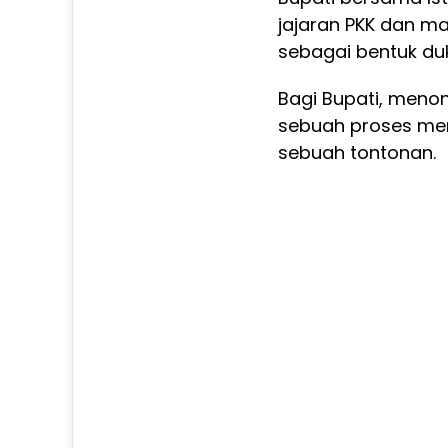
jajaran PKK dan m
sebagai bentuk du
Bagi Bupati, menon
sebuah proses men
sebuah tontonan.