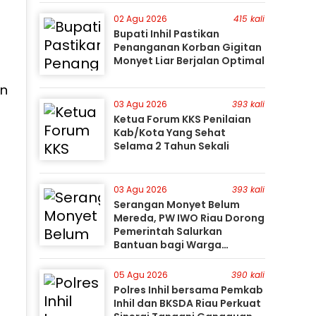
Perburuan Terus Berlanjut
02 Agu 2026
415 kali
Bupati Inhil Pastikan
Penanganan Korban Gigitan
Monyet Liar Berjalan Optimal
an
03 Agu 2026
393 kali
Ketua Forum KKS Penilaian
Kab/Kota Yang Sehat
Selama 2 Tahun Sekali
03 Agu 2026
393 kali
Serangan Monyet Belum
Mereda, PW IWO Riau Dorong
Pemerintah Salurkan
Bantuan bagi Warga
Terdampak
05 Agu 2026
390 kali
Polres Inhil bersama Pemkab
Inhil dan BKSDA Riau Perkuat