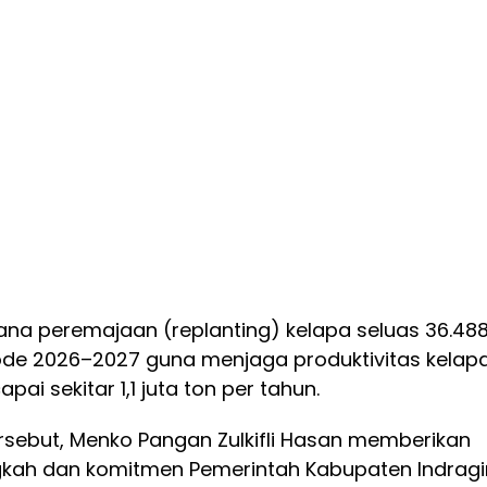
ana peremajaan (replanting) kelapa seluas 36.48
ode 2026–2027 guna menjaga produktivitas kelap
pai sekitar 1,1 juta ton per tahun.
rsebut, Menko Pangan Zulkifli Hasan memberikan
ngkah dan komitmen Pemerintah Kabupaten Indragir