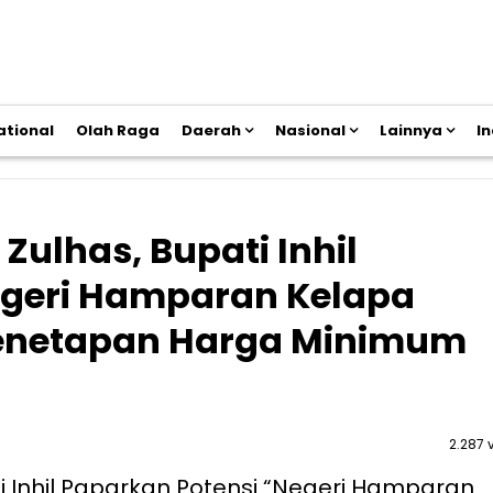
ational
Olah Raga
Daerah
Nasional
Lainnya
I
ulhas, Bupati Inhil
egeri Hamparan Kelapa
Penetapan Harga Minimum
2.287 