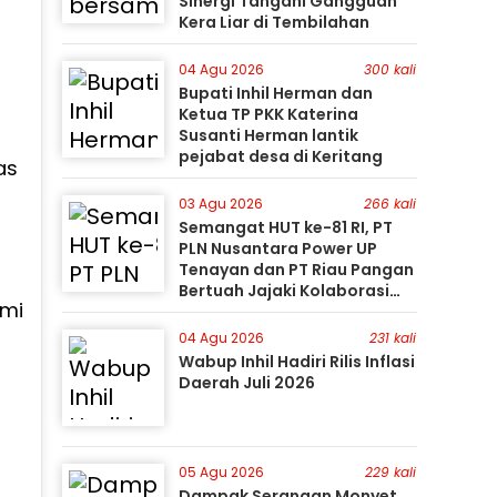
Sinergi Tangani Gangguan
Kera Liar di Tembilahan
04 Agu 2026
300 kali
Bupati Inhil Herman dan
Ketua TP PKK Katerina
Susanti Herman lantik
pejabat desa di Keritang
as
03 Agu 2026
266 kali
Semangat HUT ke-81 RI, PT
PLN Nusantara Power UP
Tenayan dan PT Riau Pangan
Bertuah Jajaki Kolaborasi
omi
Pemanfaatan Limbah FABA
untuk Dukung Swasembada
i
04 Agu 2026
231 kali
Wabup Inhil Hadiri Rilis Inflasi
Daerah Juli 2026
05 Agu 2026
229 kali
Dampak Serangan Monyet