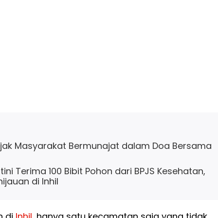
Ajak Masyarakat Bermunajat dalam Doa Bersama
ini Terima 100 Bibit Pohon dari BPJS Kesehatan,
jauan di Inhil
n di
Inhil
, hanya satu kecamatan saja yang tidak