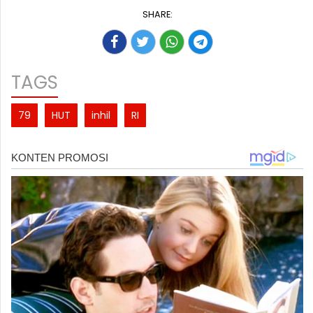
SHARE:
TAGS
79
HUT
inhil
RI