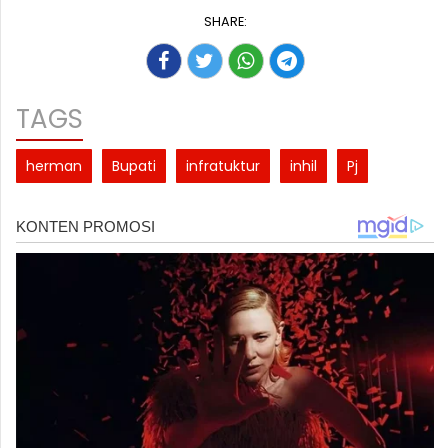
SHARE:
TAGS
herman
Bupati
infratuktur
inhil
Pj