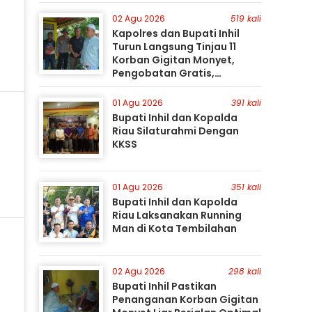
Gunakan Perahu Karet
i
02 Agu 2026
519 kali
Kapolres dan Bupati Inhil
Turun Langsung Tinjau 11
Korban Gigitan Monyet,
Pengobatan Gratis,
Perburuan Terus Berlanjut
01 Agu 2026
391 kali
Bupati Inhil dan Kopalda
Riau Silaturahmi Dengan
KKSS
01 Agu 2026
351 kali
Bupati Inhil dan Kapolda
Riau Laksanakan Running
Man di Kota Tembilahan
02 Agu 2026
298 kali
Bupati Inhil Pastikan
Penanganan Korban Gigitan