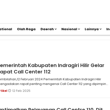
ational
Olah Raga
Daerah
Nasional
Lainnya
I
emerintah Kabupaten Indragiri Hilir Gelar
apat Call Center 112
bilahan,12 Februari 2024 Pemerintah Kabupaten Indragiri Hilir
engadakan rapat penting mengenai Call Center 112 yang dipimpin
leh Dr
12 Feb 2025
rtikel
ptimalkan Pelayanan Call Centre 110, Dit