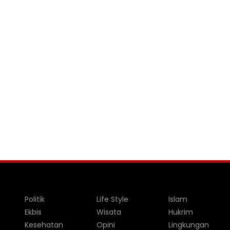
Politik
Life Style
Islam
Ekbis
Wisata
Hukrim
Kesehatan
Opini
Lingkungan