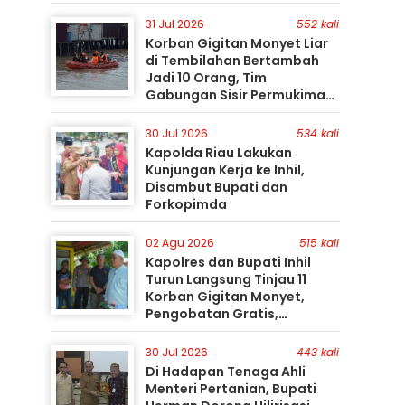
31 Jul 2026
552 kali
Korban Gigitan Monyet Liar
di Tembilahan Bertambah
Jadi 10 Orang, Tim
Gabungan Sisir Permukiman
Gunakan Perahu Karet
30 Jul 2026
534 kali
Kapolda Riau Lakukan
Kunjungan Kerja ke Inhil,
Disambut Bupati dan
Forkopimda
02 Agu 2026
515 kali
Kapolres dan Bupati Inhil
Turun Langsung Tinjau 11
Korban Gigitan Monyet,
Pengobatan Gratis,
Perburuan Terus Berlanjut
30 Jul 2026
443 kali
Di Hadapan Tenaga Ahli
Menteri Pertanian, Bupati