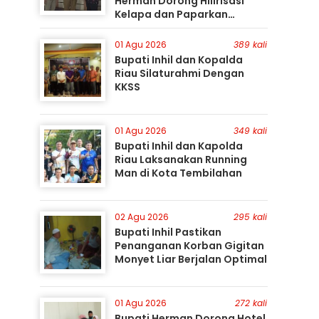
Herman Dorong Hilirisasi
Kelapa dan Paparkan
Besarnya Potensi Pertanian
Inhil
01 Agu 2026
389 kali
Bupati Inhil dan Kopalda
Riau Silaturahmi Dengan
KKSS
01 Agu 2026
349 kali
Bupati Inhil dan Kapolda
Riau Laksanakan Running
Man di Kota Tembilahan
02 Agu 2026
295 kali
Bupati Inhil Pastikan
Penanganan Korban Gigitan
Monyet Liar Berjalan Optimal
01 Agu 2026
272 kali
Bupati Herman Dorong Hotel